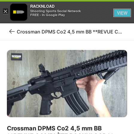
RACKNLOAD
×
Se connecter
S'inscrire
Shooting Sports Social Network
VIEW
FREE - In Google Play
Crossman DPMS Co2 4,5 mm BB **REVUE COMPLÈTE RACKNLOAD**
Retour
au
blog
Crossman DPMS Co2 4,5 mm BB