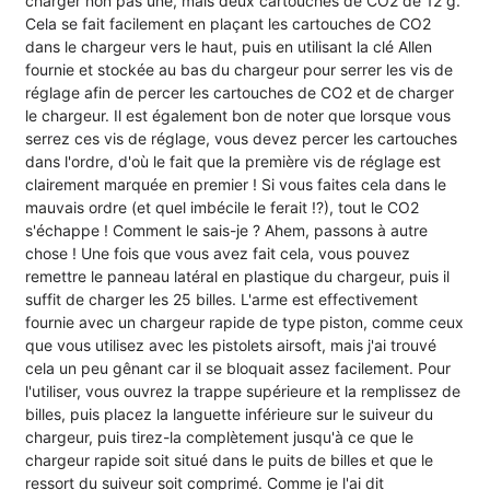
charger non pas une, mais deux cartouches de CO2 de 12 g.
Cela se fait facilement en plaçant les cartouches de CO2
dans le chargeur vers le haut, puis en utilisant la clé Allen
fournie et stockée au bas du chargeur pour serrer les vis de
réglage afin de percer les cartouches de CO2 et de charger
le chargeur. Il est également bon de noter que lorsque vous
serrez ces vis de réglage, vous devez percer les cartouches
dans l'ordre, d'où le fait que la première vis de réglage est
clairement marquée en premier ! Si vous faites cela dans le
mauvais ordre (et quel imbécile le ferait !?), tout le CO2
s'échappe ! Comment le sais-je ? Ahem, passons à autre
chose ! Une fois que vous avez fait cela, vous pouvez
remettre le panneau latéral en plastique du chargeur, puis il
suffit de charger les 25 billes. L'arme est effectivement
fournie avec un chargeur rapide de type piston, comme ceux
que vous utilisez avec les pistolets airsoft, mais j'ai trouvé
cela un peu gênant car il se bloquait assez facilement. Pour
l'utiliser, vous ouvrez la trappe supérieure et la remplissez de
billes, puis placez la languette inférieure sur le suiveur du
chargeur, puis tirez-la complètement jusqu'à ce que le
chargeur rapide soit situé dans le puits de billes et que le
ressort du suiveur soit comprimé. Comme je l'ai dit