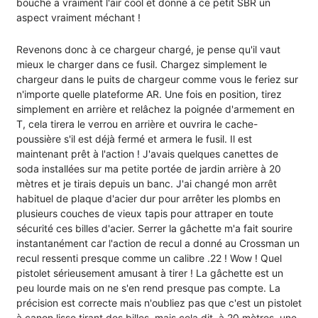
bouche a vraiment l'air cool et donne à ce petit SBR un
aspect vraiment méchant !
Revenons donc à ce chargeur chargé, je pense qu'il vaut
mieux le charger dans ce fusil. Chargez simplement le
chargeur dans le puits de chargeur comme vous le feriez sur
n'importe quelle plateforme AR. Une fois en position, tirez
simplement en arrière et relâchez la poignée d'armement en
T, cela tirera le verrou en arrière et ouvrira le cache-
poussière s'il est déjà fermé et armera le fusil. Il est
maintenant prêt à l'action ! J'avais quelques canettes de
soda installées sur ma petite portée de jardin arrière à 20
mètres et je tirais depuis un banc. J'ai changé mon arrêt
habituel de plaque d'acier dur pour arrêter les plombs en
plusieurs couches de vieux tapis pour attraper en toute
sécurité ces billes d'acier. Serrer la gâchette m'a fait sourire
instantanément car l'action de recul a donné au Crossman un
recul ressenti presque comme un calibre .22 ! Wow ! Quel
pistolet sérieusement amusant à tirer ! La gâchette est un
peu lourde mais on ne s'en rend presque pas compte. La
précision est correcte mais n'oubliez pas que c'est un pistolet
à canon lisse tirant des billes, mais cela dit, à 20 mètres, une