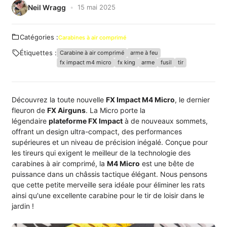
Neil Wragg
15 mai 2025
Catégories :
Carabines à air comprimé
Étiquettes :
Carabine à air comprimé
arme à feu
fx impact m4 micro
fx king
arme
fusil
tir
Découvrez la toute nouvelle
FX Impact M4 Micro
, le dernier
fleuron de
FX Airguns
. La Micro porte la
légendaire
plateforme FX Impact
à de nouveaux sommets,
offrant un design ultra-compact, des performances
supérieures et un niveau de précision inégalé. Conçue pour
les tireurs qui exigent le meilleur de la technologie des
carabines à air comprimé, la
M4 Micro
est une bête de
puissance dans un châssis tactique élégant. Nous pensons
que cette petite merveille sera idéale pour éliminer les rats
ainsi qu'une excellente carabine pour le tir de loisir dans le
jardin !