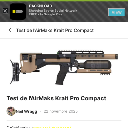
RACKNLOAD
×
Se connecter
S'inscrire
Shooting Sports Social Network
VIEW
FREE - In Google Play
Test de l'AirMaks Krait Pro Compact
Retour
au
blog
Test de l'AirMaks Krait Pro Compact
Neil Wragg
22 novembre 2025
Catégories :