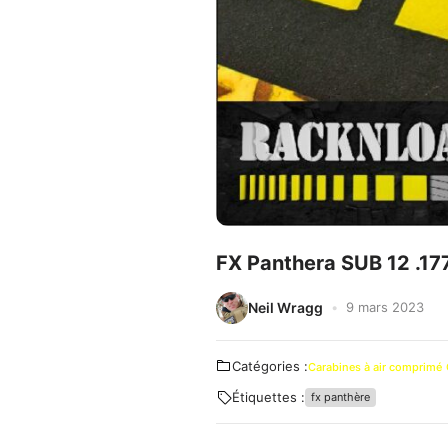
FX Panthera SUB 12 .17
Neil Wragg
9 mars 2023
Catégories :
Carabines à air comprimé
Étiquettes :
fx panthère