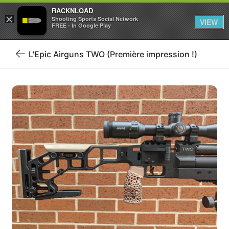
RACKNLOAD
×
Se connecter
S'inscrire
Shooting Sports Social Network
VIEW
FREE - In Google Play
L'Epic Airguns TWO (Première impression !)
Retour
au
blog