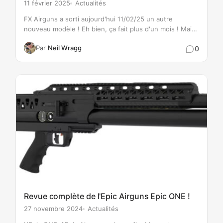
11 février 2025
Actualités
FX Airguns a sorti aujourd'hui 11/02/25 un autre
nouveau modèle ! Eh bien, ça fait plus d'un mois ! Mais
sérieusement, le nouveau DRS Tactical a l'air bien !
Par
Neil Wragg
0
Consultez les informations et l'image ci-dessous !…
Revue complète de l'Epic Airguns Epic ONE !
27 novembre 2024
Actualités