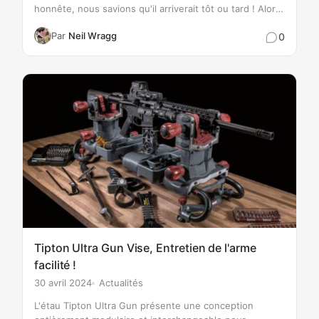
honnête, nous savions qu'il arriverait tôt ou tard ! Alors,
qu'est-ce qui est si différent avec le M4 ? Eh bien,
Par
Neil Wragg
0
l'arrière…
Tipton Ultra Gun Vise, Entretien de l'arme
facilité !
30 avril 2024
Actualités
L'étau Tipton Ultra Gun présente une conception