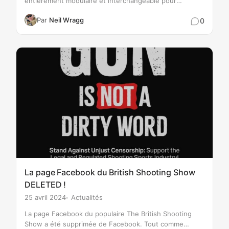
entièrement modulaire et interchangeable pour
permettre le nettoyage et la manipulation de
Par
Neil Wragg
0
pratiquement toutes les formes d'armes à feu, d'armes
à air comprimé ou d'arbalètes en toute simplicité. La
rotule et…
La page Facebook du British Shooting Show
DELETED !
25 avril 2024
Actualités
La page Facebook du populaire The British Shooting
Show a été supprimée de Facebook. Tout comme