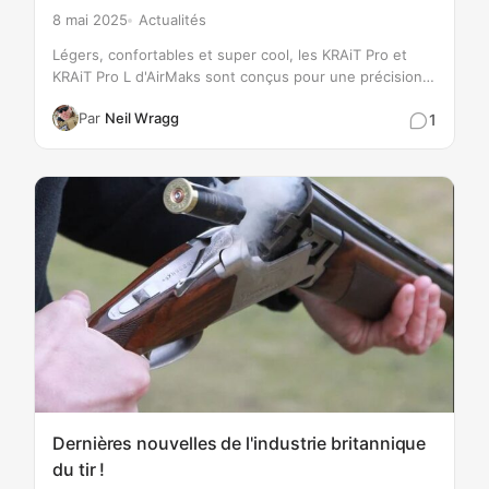
8 mai 2025
Actualités
Légers, confortables et super cool, les KRAiT Pro et
KRAiT Pro L d'AirMaks sont conçus pour une précision
sans compromis. Dotés d'un rail Arca solide comme le
Par
Neil Wragg
1
roc, d'un rail optique étendu avec une bulle positionnée
à l'intérieur…
Dernières nouvelles de l'industrie britannique
du tir !