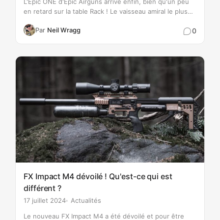
L'Epic ONE d'Epic Airguns arrive enfin, bien qu'un peu
en retard sur la table Rack ! Le vaisseau amiral le plus
puissant porte les dernières innovations techniques au
Par
Neil Wragg
0
niveau supérieur. Le modèle ONE est…
FX Impact M4 dévoilé ! Qu'est-ce qui est
différent ?
17 juillet 2024
Actualités
Le nouveau FX Impact M4 a été dévoilé et pour être