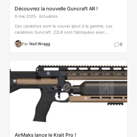
Découvrez la nouvelle Guncraft AR !
9 mai 2025
Actualités
Ces carabines sont le nouvel ajout à la gamme. Les
carabines Guncraft .22LR sont fabriquées avec
desUpper et Lower Mil-Spec importés, fabriqués en
Par
Neil Wragg
0
aluminium de grade 7075 avec un canon CMMG bolt
carrier group. Ceci…
AirMaks lance le Krait Pro !