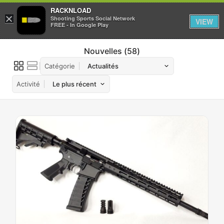
RACKNLOAD
×
Se connecter
S'inscrire
Shooting Sports Social Network
VIEW
FREE - In Google Play
Nouvelles
58
Catégorie
Activité