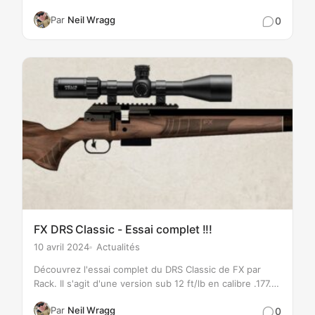
d'autres grandes pages et groupes, le marteau de
Par
Neil Wragg
0
l'interdiction est tombé. Il semble que tout…
FX DRS Classic - Essai complet !!!
10 avril 2024
Actualités
Découvrez l'essai complet du DRS Classic de FX par
Rack. Il s'agit d'une version sub 12 ft/lb en calibre .177.
La plateforme FX DRS a été construite à partir de…
Par
Neil Wragg
0