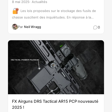
8 mai 2025
Actualités
Les lois proposées sur le stockage des fusils de
chasse suscitent des inquiétudes. En réponse à la
fusillade de Plymouth en 2021, le gouvernement
Par
Neil Wragg
0
britannique envisage des réglementations plus strictes
en matière de stockage des fusils de chasse. Une
proposition suggère que les fusils de chasse soient
stockés à l'écart…
FX Airguns DRS Tactical AR15 PCP nouveauté
2025 !