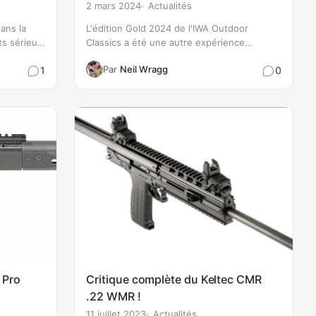
2 mars 2024
Actualités
ans la
L'édition Gold 2024 de l'IWA Outdoor
ts sérieux
Classics a été une autre expérience
'œil avant
incroyable et elle n'est même pas terminée
Par
Neil Wragg
1
0
e carabine
pendant que j'écris ceci ! Un événement
vraiment génial pour l'industrie des sports
de tir. Le…
 Pro
Critique complète du Keltec CMR
.22 WMR !
11 juillet 2023
Actualités