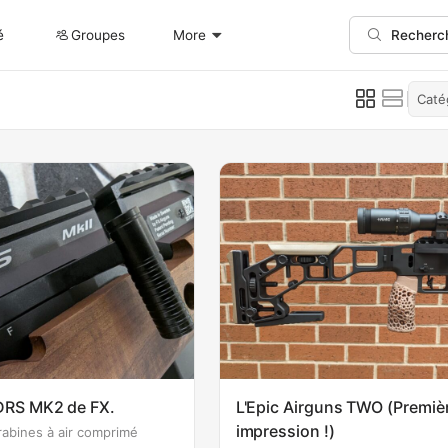
é
Groupes
More
Recherc
Caté
DRS MK2 de FX.
L'Epic Airguns TWO (Premiè
impression !)
rabines à air comprimé