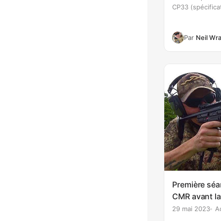
CP33 (spécifica
Innovations. C'e
canon long préf
rail supérieur d
Par
Neil Wr
Première séan
CMR avant la 
29 mai 2023
A