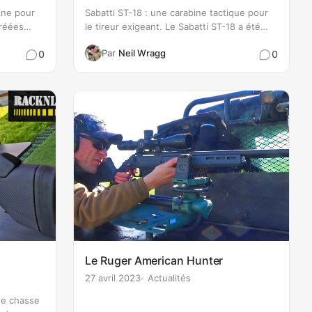
ine pour
Sabatti ST-18 : une carabine tactique pour
créées
le tireur exigeant. Le Sabatti ST-18 a été
nières
conçu pour ajouter un modèle au design
Par
Neil Wragg
0
0
compact à la gamme de carabines de
égères.
précision tactiques de Sabatti. Une
end des
carabine extrêmement polyvalente, la…
Le Ruger American Hunter
27 avril 2023
Actualités
de chasse