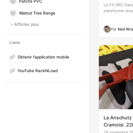
Patchs PVC
Le FX DRS Classi
plateforme révo
Walnut Tree Range
efficacité amélio
une polyvalence
Afficher plus
nouveau systèm
Par
Neil Wr
plénum de puis
Liens
Obtenir l’application mobile
YouTube RackNLoad
La Anschutz
Cramoisi .22l
28 novembre 2