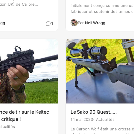
tion UK) de Calibre
Initialement conçu comme une us
st l'un de mes pistolets à
fabriquer et soutenir des armes 
érés à ce jour. Équipé d'un
ailleurs, Lithgow a évolué ces der
e style Picatinny et d'un…
agg
Par
Neil Wragg
1
années pour devenir un véritable
concepteur et fabricant d'armes l
L'équipe de Lithgow Arms compr
experts locaux…
ce de tir sur le Keltec
Le Sako 90 Quest…..
critique !
14 mai 2023
Actualités
ctualités
Le Carbon Wolf était une crosse 