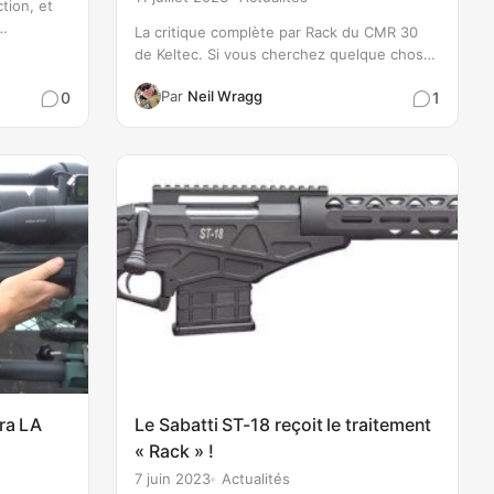
tion, et
La critique complète par Rack du CMR 30
e 20 moa,
de Keltec. Si vous cherchez quelque chose
letage
d'un peu différent, ne cherchez plus, car le
ance
Par
Neil Wragg
0
1
CMR de Keltec est un véritable accroche-
regard !
ra LA
Le Sabatti ST-18 reçoit le traitement
« Rack » !
7 juin 2023
Actualités