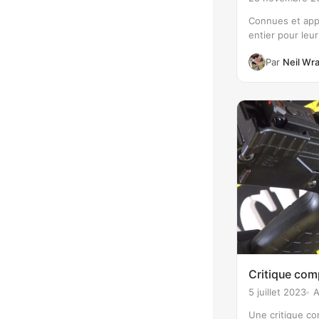
Connues et app
entier pour leur 
exceptionnelle 
Par
Neil Wr
calibre ANSCHÜT
étonnant que ce
petit calibre a
croissant…
Critique com
5 juillet 2023
A
Une critique co