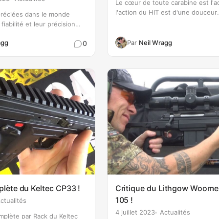
Le cœur de toute carabine est l'ac
l'action du HIT est d'une douceur
réciées dans le monde
incroyable. Avec un rail intégré d
fiabilité et leur précision
un tenon de recul, un tenon de fi
– les carabines de petit
allongé et un fond plat, sa résist
agg
Par
Neil Wragg
0
Z 1710. Il n'est donc pas
supérieure nécessite…
tte action de carabine de
it connu un succès toujours
plète du Keltec CP33 !
Critique du Lithgow Woome
105 !
ctualités
4 juillet 2023
Actualités
mplète par Rack du Keltec