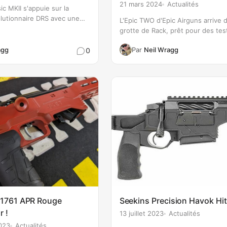
21 mars 2024
Actualités
c MKII s'appuie sur la
lutionnaire DRS avec une
L'Epic TWO d'Epic Airguns arrive d
rée, un flux d'air raffiné et
grotte de Rack, prêt pour des tes
 accrue que jamais. Doté du
! Nous y jetons un premier coup d
e de canon APB, d'un
agg
Par
Neil Wragg
0
un essai complet de cette superb
sance amélioré,…
PCP !…
 1761 APR Rouge
Seekins Precision Havok Hit
r !
13 juillet 2023
Actualités
023
Actualités