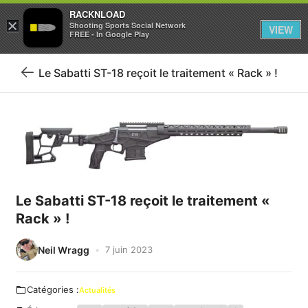
RACKNLOAD
×
Se connecter
S'inscrire
Shooting Sports Social Network
VIEW
FREE - In Google Play
Le Sabatti ST-18 reçoit le traitement « Rack » !
Retour
au
blog
Le Sabatti ST-18 reçoit le traitement «
Rack » !
Neil Wragg
7 juin 2023
Catégories :
Actualités