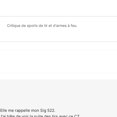
Critique de sports de tir et d'armes à feu.
 Elle me rappelle mon Sig 522.
'ai hâte de voir la suite des tirs avec ce CZ.