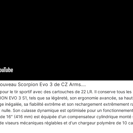
e nouveau Scorpion Evo 3 de CZ Arms….
our le tir sportif avec des cartouches de 22 LR. Il conserve tous les
N EVO 3 S1, tels que sa légèreté, son ergonomie avancée, sa haute 
ge inégalée, sa fiabilité extrême et son rechargement extrêmement ra
nulle. Son culasse dynamique est optimisée pour un fonctionnement 
 de 16″ (416 mm) est équipée d'un compensateur cylindrique monté 
 de viseurs mécaniques réglables et d'un chargeur polymère de 10 c