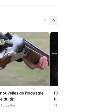
nouvelles de l'industrie
FX Airguns DRS Tactical AR15
 du tir !
PCP nouveauté 2025 !
Actualités
11 février 2025
Actualités