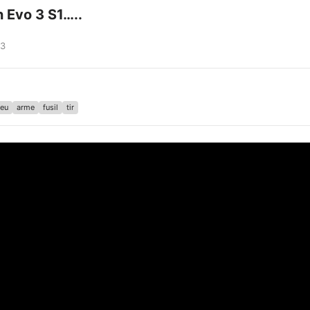
 Evo 3 S1…..
23
feu
arme
fusil
tir