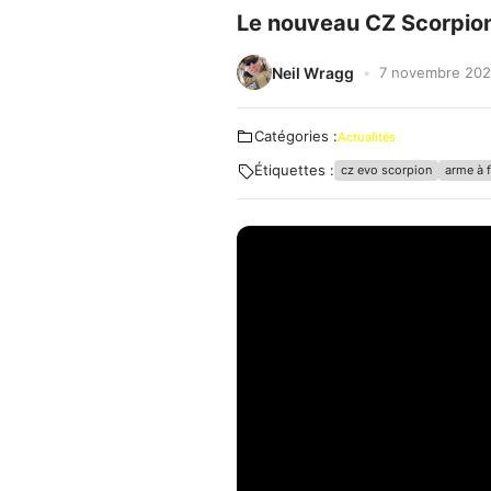
Le nouveau CZ Scorpion
Neil Wragg
7 novembre 20
Catégories :
Actualités
Étiquettes :
cz evo scorpion
arme à 