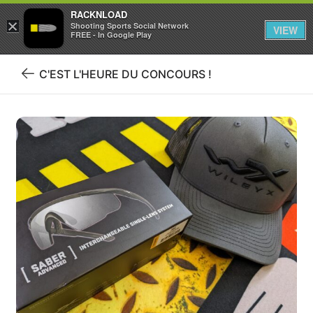
RACKNLOAD
×
Se connecter
S'inscrire
Shooting Sports Social Network
VIEW
FREE - In Google Play
C'EST L'HEURE DU CONCOURS !
Retour
au
blog