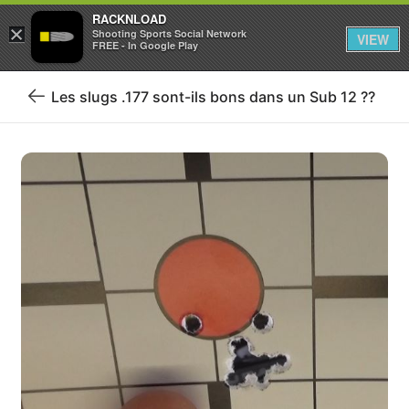
RACKNLOAD
×
Se connecter
S'inscrire
Shooting Sports Social Network
VIEW
FREE - In Google Play
Les slugs .177 sont-ils bons dans un Sub 12 ??
Retour
au
blog