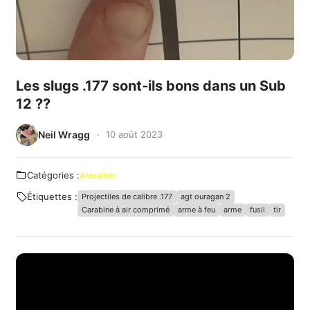
Les slugs .177 sont-ils bons dans un Sub
12 ??
Neil Wragg
10 août 2023
Catégories :
Actualités
Étiquettes :
Projectiles de calibre .177
agt ouragan 2
Carabine à air comprimé
arme à feu
arme
fusil
tir