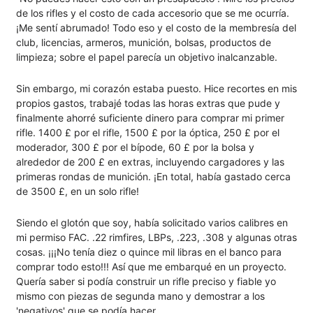
de los rifles y el costo de cada accesorio que se me ocurría.
¡Me sentí abrumado! Todo eso y el costo de la membresía del
club, licencias, armeros, munición, bolsas, productos de
limpieza; sobre el papel parecía un objetivo inalcanzable.
Sin embargo, mi corazón estaba puesto. Hice recortes en mis
propios gastos, trabajé todas las horas extras que pude y
finalmente ahorré suficiente dinero para comprar mi primer
rifle. 1400 £ por el rifle, 1500 £ por la óptica, 250 £ por el
moderador, 300 £ por el bípode, 60 £ por la bolsa y
alrededor de 200 £ en extras, incluyendo cargadores y las
primeras rondas de munición. ¡En total, había gastado cerca
de 3500 £, en un solo rifle!
Siendo el glotón que soy, había solicitado varios calibres en
mi permiso FAC. .22 rimfires, LBPs, .223, .308 y algunas otras
cosas. ¡¡¡No tenía diez o quince mil libras en el banco para
comprar todo esto!!! Así que me embarqué en un proyecto.
Quería saber si podía construir un rifle preciso y fiable yo
mismo con piezas de segunda mano y demostrar a los
'negativos' que se podía hacer.