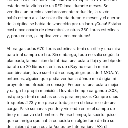
estado en la vitrina de un RFD local durante meses. Se
vendía a un precio asombrosamente reducido, la razón;
había estado a la luz solar directa durante meses y el cuerpo
de la óptica se había desvanecido por un lado. ¡Guau! Estaba
casi emocionado de desembolsar otras 350 libras esterlinas
y, para colmo, ¡la óptica venía con monturas!
Ahora gastadas 670 libras esterlinas, tenía un rifle y una mira
para ir al campo de tiro. Sin embargo, todo no salió según lo
planeado, la munición de fábrica, una culata floja y un bípode
barato de 20 libras esterlinas de eBay no eran la mejor
combinación, tuve suerte de conseguir grupos de 1 MOA. Y,
entonces, alguien que podía ver hacia dónde me dirigía mi
proyecto me ofreció un consejo. Encuentra una culata mejor
y carga tu propia munición. Llevaba tiempo cargando .308,
así que ya tenía muchas cosas para empezar. Compré unos
troqueles .223 y me puse a trabajar en el desarrollo de una
carga. Pasé semanas yendo y viniendo entre el campo de
tiro y mi cueva de hombres. En ese tiempo, la suerte quiso
que un amigo que había conocido en algún foro de tiro se
deshiciera de una culata Accuracy International AX; él