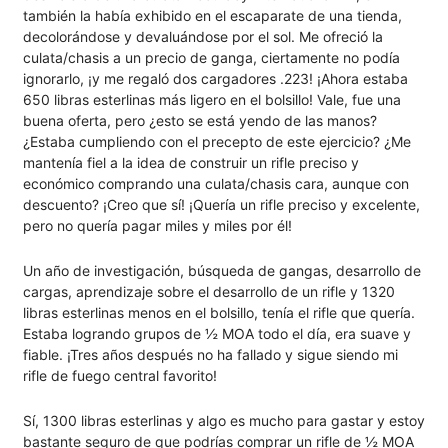
también la había exhibido en el escaparate de una tienda,
decolorándose y devaluándose por el sol. Me ofreció la
culata/chasis a un precio de ganga, ciertamente no podía
ignorarlo, ¡y me regaló dos cargadores .223! ¡Ahora estaba
650 libras esterlinas más ligero en el bolsillo! Vale, fue una
buena oferta, pero ¿esto se está yendo de las manos?
¿Estaba cumpliendo con el precepto de este ejercicio? ¿Me
mantenía fiel a la idea de construir un rifle preciso y
económico comprando una culata/chasis cara, aunque con
descuento? ¡Creo que sí! ¡Quería un rifle preciso y excelente,
pero no quería pagar miles y miles por él!
Un año de investigación, búsqueda de gangas, desarrollo de
cargas, aprendizaje sobre el desarrollo de un rifle y 1320
libras esterlinas menos en el bolsillo, tenía el rifle que quería.
Estaba logrando grupos de ½ MOA todo el día, era suave y
fiable. ¡Tres años después no ha fallado y sigue siendo mi
rifle de fuego central favorito!
Sí, 1300 libras esterlinas y algo es mucho para gastar y estoy
bastante seguro de que podrías comprar un rifle de ½ MOA