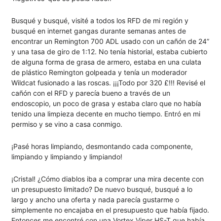
Busqué y busqué, visité a todos los RFD de mi región y
busqué en internet gangas durante semanas antes de
encontrar un Remington 700 ADL usado con un cañón de 24”
y una tasa de giro de 1:12. No tenía historial, estaba cubierto
de alguna forma de grasa de armero, estaba en una culata
de plástico Remington golpeada y tenía un moderador
Wildcat fusionado a las roscas. ¡¡¡Todo por 320 £!!! Revisé el
cañón con el RFD y parecía bueno a través de un
endoscopio, un poco de grasa y estaba claro que no había
tenido una limpieza decente en mucho tiempo. Entró en mi
permiso y se vino a casa conmigo.
¡Pasé horas limpiando, desmontando cada componente,
limpiando y limpiando y limpiando!
¡Cristal! ¿Cómo diablos iba a comprar una mira decente con
un presupuesto limitado? De nuevo busqué, busqué a lo
largo y ancho una oferta y nada parecía gustarme o
simplemente no encajaba en el presupuesto que había fijado.
Entonces me encontré con una Vortex Viper HS-T que había