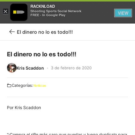
RACKNLOAD
×
Iniciar sesión
Registrarse
Shooting Sports Social Network
VIEW
FREE - In Google Play
El dinero no lo es todo!!!
Volver
al
El dinero no lo es todo!!!
blog
Kris Scaddon
3 de febrero de 2020
Categorías:
Noticias
Por Kris Scaddon
“¡Compra el rifle más caro que puedas y luego duplícalo para