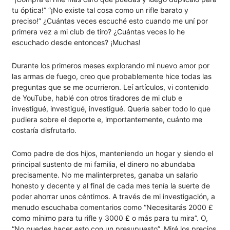
tu óptica!” “¡No existe tal cosa como un rifle barato y
preciso!” ¿Cuántas veces escuché esto cuando me uní por
primera vez a mi club de tiro? ¿Cuántas veces lo he
escuchado desde entonces? ¡Muchas!
Durante los primeros meses explorando mi nuevo amor por
las armas de fuego, creo que probablemente hice todas las
preguntas que se me ocurrieron. Leí artículos, vi contenido
de YouTube, hablé con otros tiradores de mi club e
investigué, investigué, investigué. Quería saber todo lo que
pudiera sobre el deporte e, importantemente, cuánto me
costaría disfrutarlo.
Como padre de dos hijos, manteniendo un hogar y siendo el
principal sustento de mi familia, el dinero no abundaba
precisamente. No me malinterpretes, ganaba un salario
honesto y decente y al final de cada mes tenía la suerte de
poder ahorrar unos céntimos. A través de mi investigación, a
menudo escuchaba comentarios como “Necesitarás 2000 £
como mínimo para tu rifle y 3000 £ o más para tu mira”. O,
“No puedes hacer esto con un presupuesto”. Miré los precios