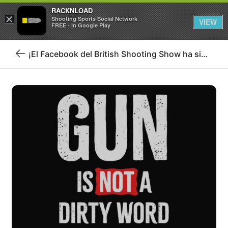
RACKNLOAD
×
Iniciar sesión
Registrarse
Shooting Sports Social Network
VIEW
FREE - In Google Play
¡El Facebook del British Shooting Show ha sido ELIMINADO!
Volver
al
blog