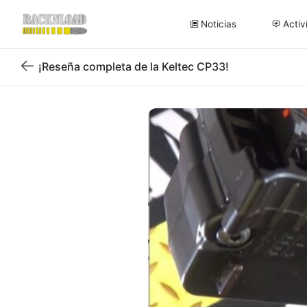
Noticias
Activ
¡Reseña completa de la Keltec CP33!
Volver
al
blog