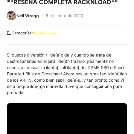
**RESEÑA COMPLETA RACKNLOAD**
Neil Wragg
8 de enero de 2020
Categorías:
Pistolas de aire
Si buscas diversión r ilde{a}pida y cuando se trata de
destrozar latas en el jard ilde{i}n trasero, ¡realmente no
necesitas buscar m ilde{a}s all ilde{a} del DPMS SBR o Short
Barrelled Rifle de Crossman! Ahora soy un gran fan ilde{a}tico
de los AR-15, como bien sabr ilde{a}s, ¡y tan pronto como vi
esta peque ilde{n}a maravilla, tuve que conseguir una para
probarla!