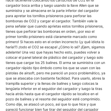
hace fácilmente colocando los cartuchos de CO2 en el
cargador boca arriba y luego usando la llave Allen que se
suministra y se almacena en la parte inferior del cargador
para apretar los tornillos prisioneros para perforar las
bombonas de CO2 y cargar el cargador. También vale la
pena señalar que cuando aprietas estos tornillos prisioneros,
tienes que perforar las bombonas en orden, ¡por eso el
primer tornillo prisionero está claramente marcado como
primero! Si haces esto en el orden incorrecto (¡y qué idiota lo
haría!?) ¡todo el CO2 se escapa! ¿Cómo lo sé? ¡Ejem, sigamos
adelante! Una vez que hayas hecho esto, puedes volver a
colocar el panel lateral de plástico del cargador y luego solo
tienes que cargar los 25 balines. El arma se suministra con un
cargador rápido tipo émbolo como los que se usan con las
pistolas de airsoft, pero me pareció un poco problemático, ya
que se atascaba con bastante facilidad. Para usarlo, abres la
trampilla superior y la llenas de balines y luego colocas la
lengüeta inferior en el seguidor del cargador y luego la tiras
hacia atrás hasta que el cargador rápido se localice en el
pozo de balines y el resorte del seguidor esté comprimido.
Como dije, se atascó un poco, así que lo que hice y que
pareció funcionar bien fue tirar del seguidor del cargador