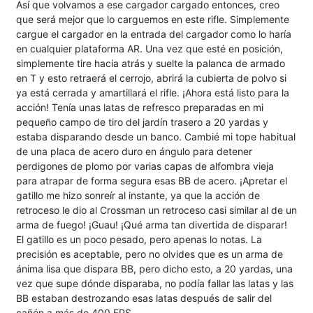
Así que volvamos a ese cargador cargado entonces, creo
que será mejor que lo carguemos en este rifle. Simplemente
cargue el cargador en la entrada del cargador como lo haría
en cualquier plataforma AR. Una vez que esté en posición,
simplemente tire hacia atrás y suelte la palanca de armado
en T y esto retraerá el cerrojo, abrirá la cubierta de polvo si
ya está cerrada y amartillará el rifle. ¡Ahora está listo para la
acción! Tenía unas latas de refresco preparadas en mi
pequeño campo de tiro del jardín trasero a 20 yardas y
estaba disparando desde un banco. Cambié mi tope habitual
de una placa de acero duro en ángulo para detener
perdigones de plomo por varias capas de alfombra vieja
para atrapar de forma segura esas BB de acero. ¡Apretar el
gatillo me hizo sonreír al instante, ya que la acción de
retroceso le dio al Crossman un retroceso casi similar al de un
arma de fuego! ¡Guau! ¡Qué arma tan divertida de disparar!
El gatillo es un poco pesado, pero apenas lo notas. La
precisión es aceptable, pero no olvides que es un arma de
ánima lisa que dispara BB, pero dicho esto, a 20 yardas, una
vez que supe dónde disparaba, no podía fallar las latas y las
BB estaban destrozando esas latas después de salir del
cañón a más de 400 FPS.