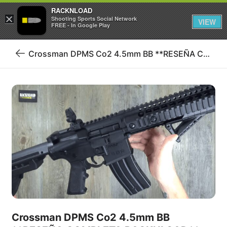
RACKNLOAD
×
Iniciar sesión
Registrarse
Shooting Sports Social Network
VIEW
FREE - In Google Play
Crossman DPMS Co2 4.5mm BB **RESEÑA COMPLETA RACKNLOAD**
Volver
al
blog
Crossman DPMS Co2 4.5mm BB