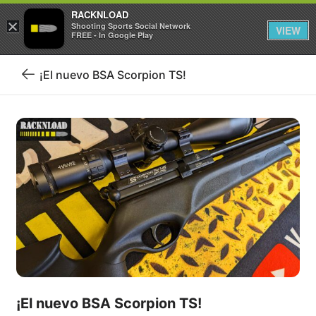
RACKNLOAD
×
Iniciar sesión
Registrarse
Shooting Sports Social Network
VIEW
FREE - In Google Play
¡El nuevo BSA Scorpion TS!
Volver
al
blog
¡El nuevo BSA Scorpion TS!