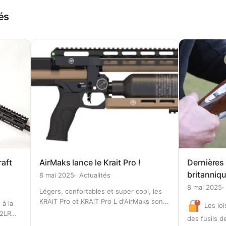
és
aft
AirMaks lance le Krait Pro !
Dernières 
britannique
8 mai 2025
Actualités
8 mai 2025
Légers, confortables et super cool, les
KRAiT Pro et KRAiT Pro L d'AirMaks sont
 à la
Les loi
conçus pour une précision sans
22LR
des fusils d
compromis. Dotés d'un rail Arca solide
t Lower