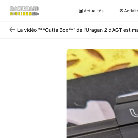
Actualités
Activit
La vidéo "**Outta Box**" de l'Uragan 2 d'AGT est ma
Retour
au
blog