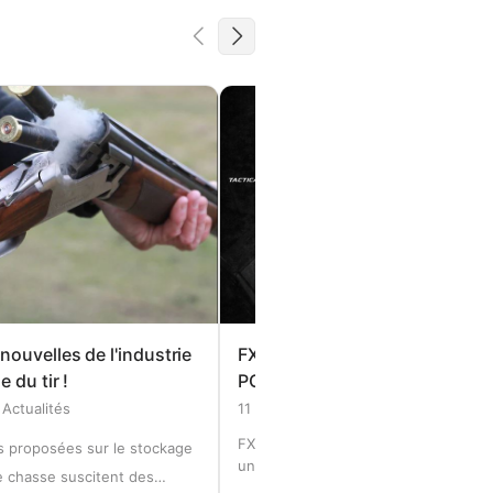
nouvelles de l'industrie
FX Airguns DRS Tactical AR15
 du tir !
PCP nouveauté 2025 !
Actualités
11 février 2025
Actualités
FX Airguns a sorti aujourd'hui 11/02/
s proposées sur le stockage
un autre nouveau modèle ! Eh bien, 
e chasse suscitent des
fait plus d'un mois ! Mais sérieuseme