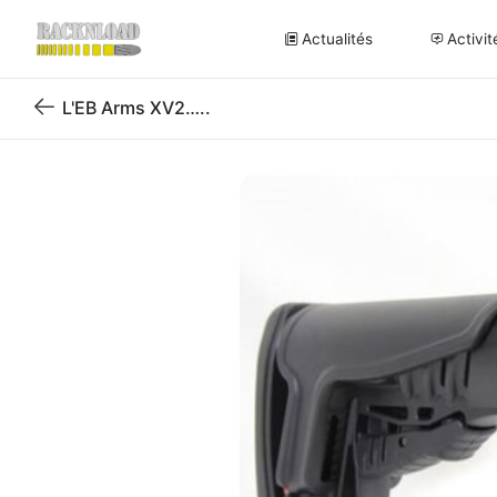
Actualités
Activit
L'EB Arms XV2…..
Retour
au
blog