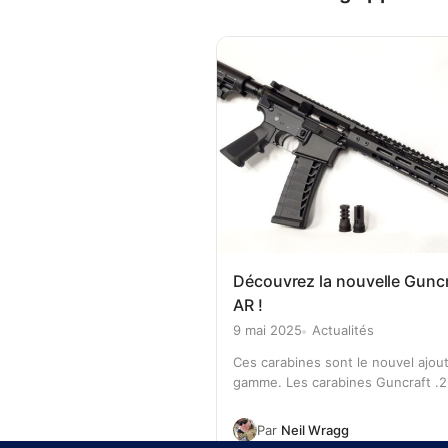
Découvrez la nouvelle Guncr
AR !
9 mai 2025
Actualités
Ces carabines sont le nouvel ajout
gamme. Les carabines Guncraft .
sont fabriquées avec desUpper e
Mil-Spec importés, fabriqués en
Par
Neil Wragg
aluminium de grade 7075 avec un