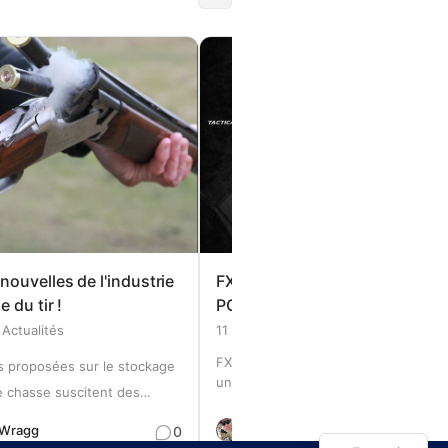
nouvelles de l'industrie
FX Airguns DRS Tactical AR15
 du tir !
PCP nouveauté 2025 !
Actualités
11 février 2025
Actualités
FX Airguns a sorti aujourd'hui 11/02/
s proposées sur le stockage
un autre nouveau modèle ! Eh bien, 
e chasse suscitent des
fait plus d'un mois ! Mais sérieuseme
 En réponse à la fusillade de
le nouveau DRS Tactical a l'air bien !
 Wragg
Par
Neil Wragg
0
 2021, le gouvernement
Consultez les informations et l'image