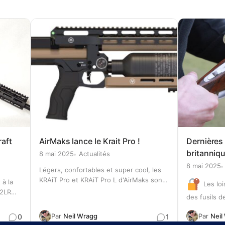
aft
AirMaks lance le Krait Pro !
Dernières 
britannique
8 mai 2025
Actualités
8 mai 2025
Légers, confortables et super cool, les
KRAiT Pro et KRAiT Pro L d'AirMaks sont
 à la
Les loi
conçus pour une précision sans
22LR
des fusils d
compromis. Dotés d'un rail Arca solide
t Lower
inquiétudes.
comme le roc, d'un rail optique étendu
Par
Neil Wragg
Par
Neil
0
1
Plymouth en
avec une bulle positionnée à l'intérieur…
 canon