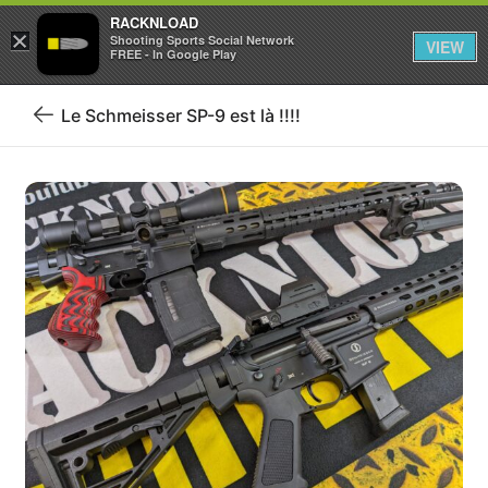
RACKNLOAD
×
Se connecter
S'inscrire
Shooting Sports Social Network
VIEW
FREE - In Google Play
Le Schmeisser SP-9 est là !!!!
Retour
au
blog