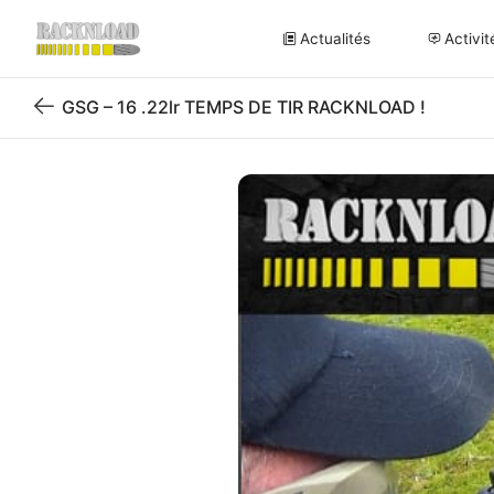
Actualités
Activit
GSG – 16 .22lr TEMPS DE TIR RACKNLOAD !
Retour
au
blog