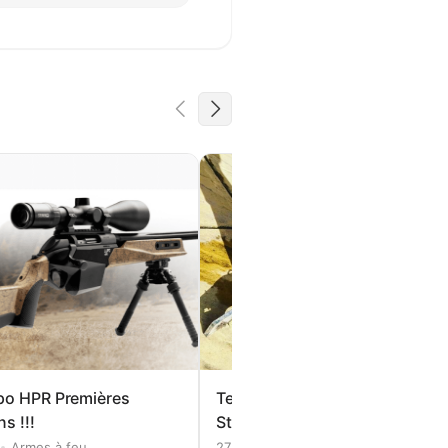
upo HPR Premières
Test du gong pivotant de The
s !!!
Steel Target Company !
4
Armes à feu
27 mars 2023
Armes à feu