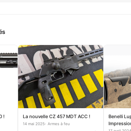
és
0 !
La nouvelle CZ 457 MDT ACC !
Benelli L
Impression
14 mai 2025
Armes à feu
17 avril 202