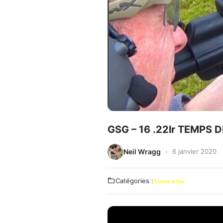
GSG – 16 .22lr TEMPS 
Neil Wragg
6 janvier 2020
Catégories :
Armes à feu