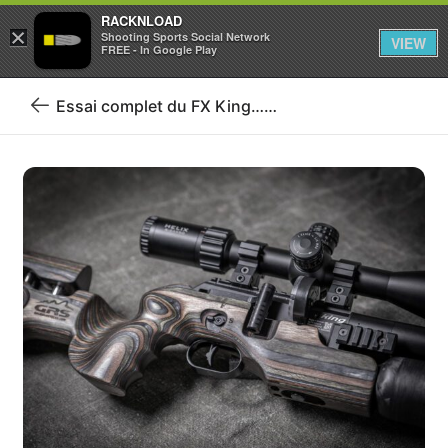
RACKNLOAD
×
Se connecter
S'inscrire
Shooting Sports Social Network
VIEW
FREE - In Google Play
Essai complet du FX King……
Retour
au
blog