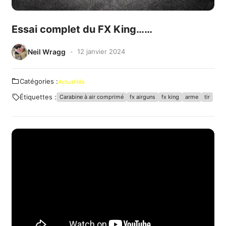
Essai complet du FX King……
Neil Wragg
12 janvier 2024
Catégories :
Actualités
Étiquettes :
Carabine à air comprimé
fx airguns
fx king
arme
tir