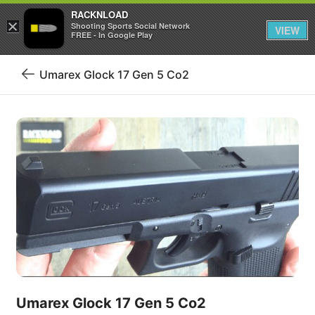
RACKNLOAD
×
Iniciar sesión
Registrarse
Shooting Sports Social Network
VIEW
FREE - In Google Play
Umarex Glock 17 Gen 5 Co2
Volver
al
blog
Umarex Glock 17 Gen 5 Co2