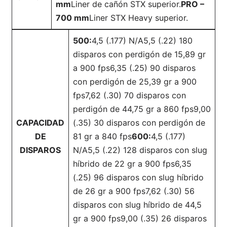
mm
Liner de cañón STX superior.
PRO –
700 mm
Liner STX Heavy superior.
500:
4,5 (.177) N/A5,5 (.22) 180
disparos con perdigón de 15,89 gr
a 900 fps6,35 (.25) 90 disparos
con perdigón de 25,39 gr a 900
fps7,62 (.30) 70 disparos con
perdigón de 44,75 gr a 860 fps9,00
CAPACIDAD
(.35) 30 disparos con perdigón de
DE
81 gr a 840 fps
600:
4,5 (.177)
DISPAROS
N/A5,5 (.22) 128 disparos con slug
híbrido de 22 gr a 900 fps6,35
(.25) 96 disparos con slug híbrido
de 26 gr a 900 fps7,62 (.30) 56
disparos con slug híbrido de 44,5
gr a 900 fps9,00 (.35) 26 disparos