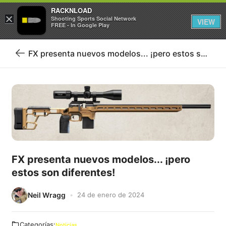
RACKNLOAD
×
Iniciar sesión
Registrarse
Shooting Sports Social Network
VIEW
FREE - In Google Play
FX presenta nuevos modelos... ¡pero estos son diferentes!
Volver
al
blog
FX presenta nuevos modelos... ¡pero
estos son diferentes!
Neil Wragg
24 de enero de 2024
Categorías:
Noticias