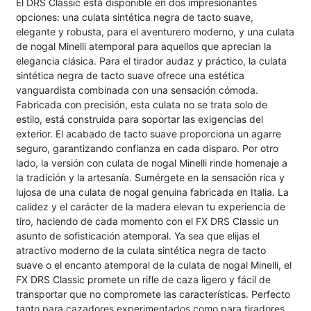
El DRS Classic está disponible en dos impresionantes
opciones: una culata sintética negra de tacto suave,
elegante y robusta, para el aventurero moderno, y una culata
de nogal Minelli atemporal para aquellos que aprecian la
elegancia clásica. Para el tirador audaz y práctico, la culata
sintética negra de tacto suave ofrece una estética
vanguardista combinada con una sensación cómoda.
Fabricada con precisión, esta culata no se trata solo de
estilo, está construida para soportar las exigencias del
exterior. El acabado de tacto suave proporciona un agarre
seguro, garantizando confianza en cada disparo. Por otro
lado, la versión con culata de nogal Minelli rinde homenaje a
la tradición y la artesanía. Sumérgete en la sensación rica y
lujosa de una culata de nogal genuina fabricada en Italia. La
calidez y el carácter de la madera elevan tu experiencia de
tiro, haciendo de cada momento con el FX DRS Classic un
asunto de sofisticación atemporal. Ya sea que elijas el
atractivo moderno de la culata sintética negra de tacto
suave o el encanto atemporal de la culata de nogal Minelli, el
FX DRS Classic promete un rifle de caza ligero y fácil de
transportar que no compromete las características. Perfecto
tanto para cazadores experimentados como para tiradores