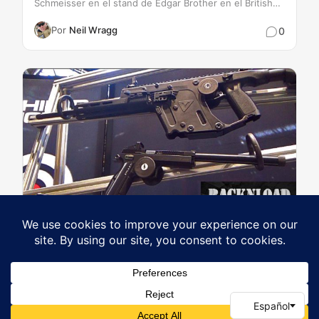
Schmeisser en el stand de Edgar Brother en el British
Shooting Show 2020.
Por
Neil Wragg
0
¡Nuevos productos de Shield!
16 de febrero de 2020
Eventos
Por
Neil Wragg
0