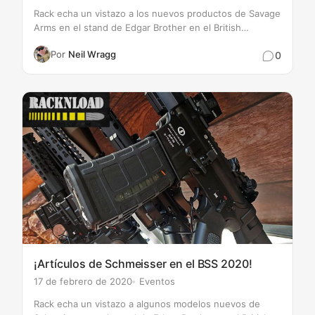
Rack echa un vistazo a los nuevos productos de Savage
Arms en el stand de Edgar Brother en el British
Shooting Show 2020. ¡Me gusta especialmente la
Por
Neil Wragg
0
Renegauge! ¡Pronto llegará la reseña completa de
RACKNLOAD!
¡Artículos de Schmeisser en el BSS 2020!
17 de febrero de 2020
Eventos
Rack echa un vistazo a algunos modelos nuevos de