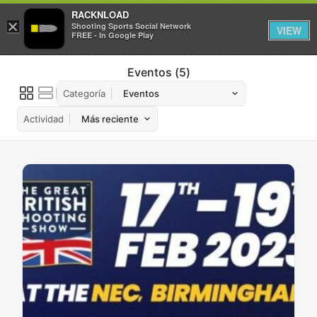
RACKNLOAD
×
Iniciar sesión
Registrarse
Shooting Sports Social Network
VIEW
FREE - In Google Play
Eventos
5
Categoría
Actividad