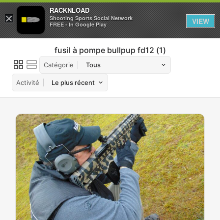
RACKNLOAD
×
Se connecter
S'inscrire
Shooting Sports Social Network
VIEW
FREE - In Google Play
fusil à pompe bullpup fd12
1
Catégorie
Activité