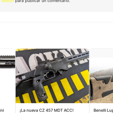
o sesión
para publicar un comentario.
ini
¡La nueva CZ 457 MDT ACC!
Benelli Lu