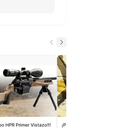
po HPR Primer Vistazo!!!
¡Probando el Gong Pivot de Th