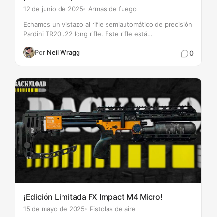
12 de junio de 2025
Armas de fuego
Echamos un vistazo al rifle semiautomático de precisión
Pardini TR20 .22 long rifle. Este rifle está
definitivamente construido para la velocidad y creemos
Por
Neil Wragg
0
que sería una gran plataforma para…
¡Edición Limitada FX Impact M4 Micro!
15 de mayo de 2025
Pistolas de aire