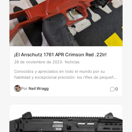
¡El Anschutz 1761 APR Crimson Red .22lr!
28 de noviembre de 2023
Noticias
Conocidos y apreciados en todo el mundo por su
fiabilidad y excepcional precisión: los rifles de pequeño
calibre ANSCHÜTZ 1710. Por lo tanto, no es de extrañar
Por
Neil Wragg
0
que esta acción de cañón de pequeño calibre haya
disfrutado de un éxito cada vez mayor…