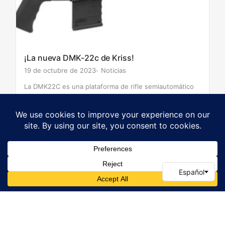
¡La nueva DMK-22c de Kriss!
19 de octubre de 2023
Noticias
La DMK22C es una plataforma de rifle semiautomático
dedicada al calibre .22LR, optimizada para el
entrenamiento realista, la precisión y que ofrece una
Por
Neil Wragg
0
personalización casi ilimitada. La DMK22C cumple la
función de un entrenamiento de bajo coste…
1
2
Paginación
de
publicaciones