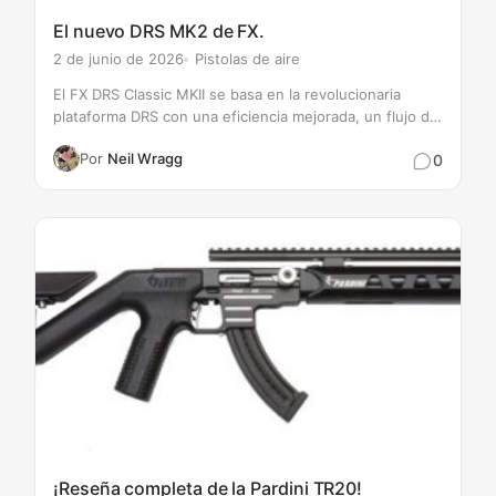
El nuevo DRS MK2 de FX.
2 de junio de 2026
Pistolas de aire
El FX DRS Classic MKII se basa en la revolucionaria
plataforma DRS con una eficiencia mejorada, un flujo de
aire refinado y una versatilidad mayor que nunca. Con el
Por
Neil Wragg
0
nuevo sistema de cañón APB, un plénum de potencia
mejorado,…
¡Reseña completa de la Pardini TR20!