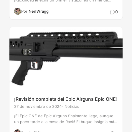
¡Racknload le echa un primer vistazo! es un rifle de
percusión anular de precisión diseñado para la
Por
Neil Wragg
0
competición. Cuenta con un cañón estriado forjado en
frío de 20 pulgadas con…
¡Revisión completa del Epic Airguns Epic ONE!
27 de noviembre de 2024
Noticias
¡El Epic ONE de Epic Airguns finalmente llega, aunque
un poco tarde a la mesa de Rack! El buque insignia más
potente lleva las últimas innovaciones técnicas al