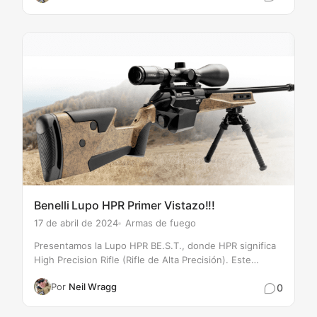
y se trabaje con facilidad. La bola y…
Benelli Lupo HPR Primer Vistazo!!!
17 de abril de 2024
Armas de fuego
Presentamos la Lupo HPR BE.S.T., donde HPR significa
High Precision Rifle (Rifle de Alta Precisión). Este
nombre encarna el núcleo de la Lupo HPR BE.S.T.,
Por
Neil Wragg
0
fabricada para ofrecer la excelencia en el tiro
profesional de Larga Distancia y la caza…