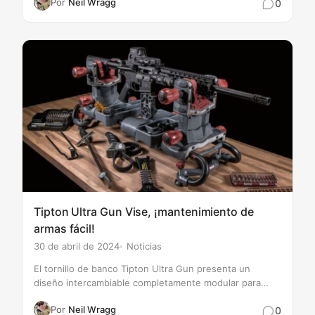
Por
Neil Wragg
0
siguiente nivel. El modelo ONE es…
Tipton Ultra Gun Vise, ¡mantenimiento de
armas fácil!
30 de abril de 2024
Noticias
El tornillo de banco Tipton Ultra Gun presenta un
diseño intercambiable completamente modular para
permitir que prácticamente cualquier forma de arma de
Por
Neil Wragg
0
fuego, carabina de aire comprimido o ballesta se limpie