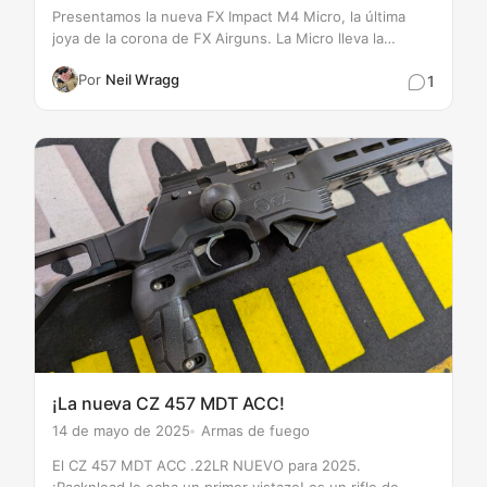
Presentamos la nueva FX Impact M4 Micro, la última
joya de la corona de FX Airguns. La Micro lleva la
legendaria plataforma FX Impact a nuevas cotas,
Por
Neil Wragg
1
ofreciendo un diseño ultracompacto, un rendimiento
superior y un nivel de precisión inigualable.…
¡La nueva CZ 457 MDT ACC!
14 de mayo de 2025
Armas de fuego
El CZ 457 MDT ACC .22LR NUEVO para 2025.