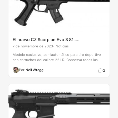
El nuevo CZ Scorpion Evo 3 S1…..
7 de noviembre de 2023
Noticias
Modelo exclusivo, semiautomático para tiro deportivo
con cartuchos del calibre 22 LR. Conserva todas las
ventajas de la popular serie CZ SCORPION EVO 3 S1,
Por
Neil Wragg
2
como su ligereza, ergonomía avanzada, alta precisión,…